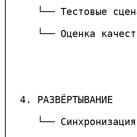
│

│     └── Тестовые сценарии                                    
│

│     └── Оценка качества                                           
│

│                           │                              
│

│                           ▼                              
│

│  4. РАЗВЁРТЫВАНИЕ                                                        
│

│     └── Синхронизация с Proxy                        
│
