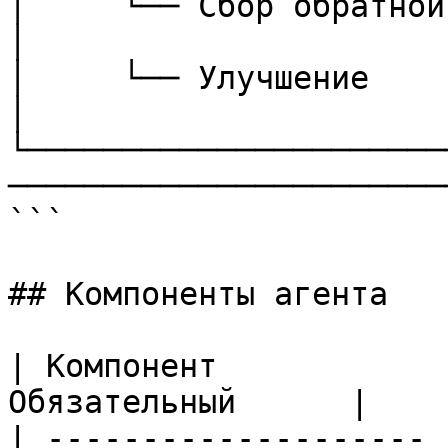
│     └── Сбор обратной связи                              
│

│     └── Улучшение                                                       
│

└──────────────────────
────────────────────────
```

## Компоненты агента

| Компонент            
Обязательный      |

| -------------------- 