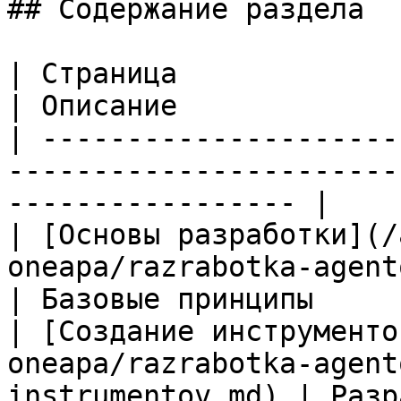
## Содержание раздела

| Страница                                                                                  
| Описание              
| ---------------------
-----------------------
----------------- |

| [Основы разработки](/
oneapa/razrabotka-agentov/o
| Базовые принципы      
| [Создание инструменто
oneapa/razrabotka-agent
instrumentov.md) | Разр