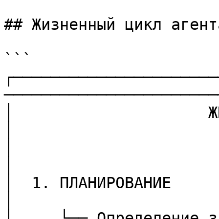
## Жизненный цикл агента
```

┌──────────────────────
────────────────────────
│                     ЖИЗНЕННЫЙ ЦИКЛ АГЕ
│

│                                                                          
│

│  1. ПЛАНИРОВАНИЕ                                                         
│

│     └── Определение задач                                    