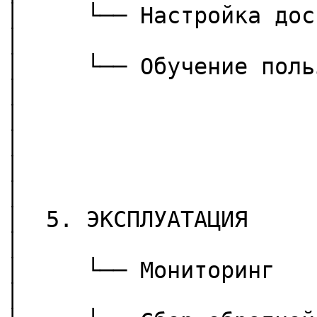
│     └── Настройка доступа                                    
│

│     └── Обучение пользователей                     
│

│                           │                              
│

│                           ▼                              
│

│  5. ЭКСПЛУАТАЦИЯ                                                         
│

│     └── Мониторинг                                                      
│
