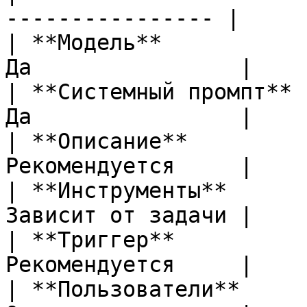
---------------- |

| **Модель**           
Да                |

| **Системный промпт** 
Да                |

| **Описание**         
Рекомендуется     |

| **Инструменты**      
Зависит от задачи |

| **Триггер**          
Рекомендуется     |

| **Пользователи**     