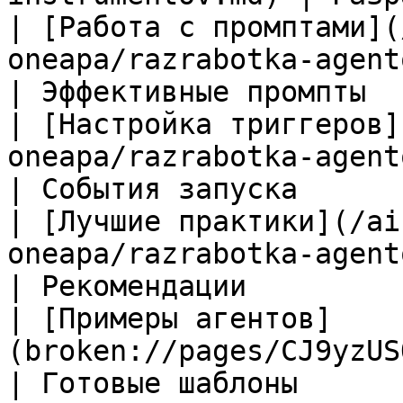
| [Работа с промптами](
oneapa/razrabotka-agentov/
| Эффективные промпты   
| [Настройка триггеров]
oneapa/razrabotka-agentov
| События запуска       
| [Лучшие практики](/ai
oneapa/razrabotka-agentov/lu
| Рекомендации          
| [Примеры агентов]
(broken://pages/CJ9yzUSQRFkfvGB4Spfm)        
| Готовые шаблоны       