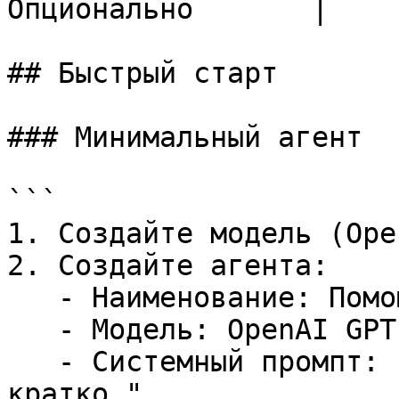
Опционально       |

## Быстрый старт

### Минимальный агент

```

1. Создайте модель (Ope
2. Создайте агента:

   - Наименование: Помощник

   - Модель: OpenAI GPT-4o

   - Системный промпт: "Ты — помощник. Отвечай 
кратко."
