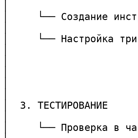
│

│     └── Создание инструментов                        
│

│     └── Настройка триггеров                              
│

│                           │                              
│

│                           ▼                              
│

│  3. ТЕСТИРОВАНИЕ                                                         
│

│     └── Проверка в чате                                           