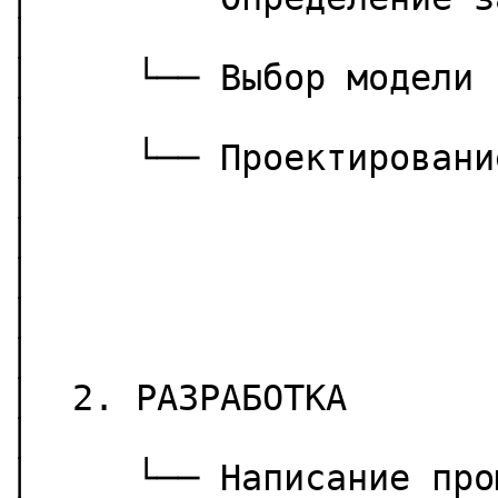
│

│     └── Выбор модели                                                    
│

│     └── Проектирование инструментов         
│

│                           │                              
│

│                           ▼                              
│

│  2. РАЗРАБОТКА                                                           
│

│     └── Написание промптов                                 