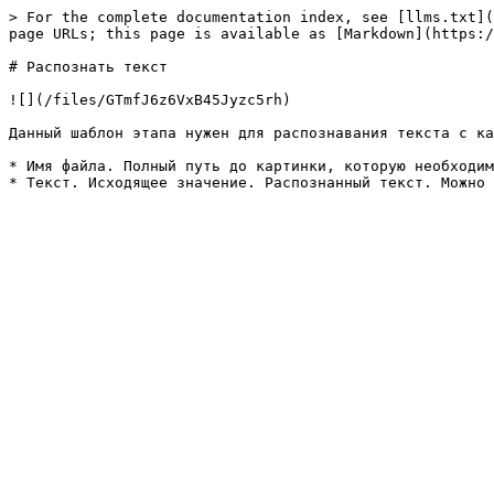
> For the complete documentation index, see [llms.txt](
page URLs; this page is available as [Markdown](https:/
# Распознать текст

![](/files/GTmfJ6z6VxB45Jyzc5rh)

Данный шаблон этапа нужен для распознавания текста с ка
* Имя файла. Полный путь до картинки, которую необходим