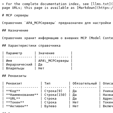
> For the complete documentation index, see [llms.txt](
page URLs; this page is available as [Markdown](https:/
# MCP серверы

Справочник `APA_MCPСерверы` предназначен для настройки 
## Назначение

Справочник хранит информацию о внешних MCP (Model Conte
## Характеристики справочника

| Параметр      | Значение        |

| ------------- | --------------- |

| Имя           | APA\_MCPСерверы |

| Иерархический | Да              |

| Владельцы     | Нет             |

## Реквизиты

| Реквизит         | Тип         | Обязательный | Описа
| ---------------- | ----------- | ------------ | -----
| **Код**          | Строка(9)   | Да           | Уника
| **Наименование** | Строка(150) | Да           | Назва
| **URL**          | Строка      | Да           | Адрес
| **Токен**        | Строка      | Нет          | Токен
| **Активен**      | Булево      | Нет          | Включ