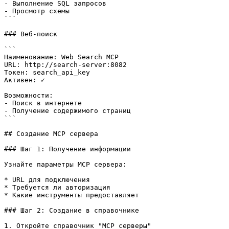
- Выполнение SQL запросов

- Просмотр схемы

```

### Веб-поиск

```

Наименование: Web Search MCP

URL: http://search-server:8082

Токен: search_api_key

Активен: ✓

Возможности:

- Поиск в интернете

- Получение содержимого страниц

```

## Создание MCP сервера

### Шаг 1: Получение информации

Узнайте параметры MCP сервера:

* URL для подключения

* Требуется ли авторизация

* Какие инструменты предоставляет

### Шаг 2: Создание в справочнике

1. Откройте справочник "MCP серверы"
