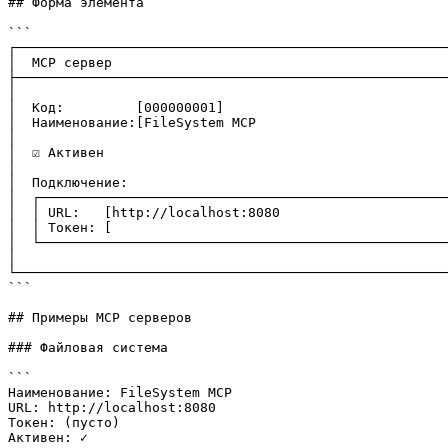
## Форма элемента

```

┌──────────────────────────────────────────────────────
│  MCP сервер                                          
├──────────────────────────────────────────────────────
│                                                      
│  Код:         [000000001]                            
│  Наименование:[FileSystem MCP                        
│                                                      
│  ☑ Активен                                           
│                                                      
│  Подключение:                                        
│  ┌───────────────────────────────────────────────────
│  │ URL:   [http://localhost:8080                     
│  │ Токен: [                                          
│  └───────────────────────────────────────────────────
│                                                      
└──────────────────────────────────────────────────────
```

## Примеры MCP серверов

### Файловая система

```

Наименование: FileSystem MCP

URL: http://localhost:8080

Токен: (пусто)

Активен: ✓
