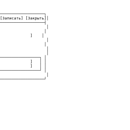
───────────────────┐

[Записать] [Закрыть]│

───────────────────┤

                    │

                   │

             ]    │

                    │

                   │

                    │

                    │

─────────────────┐ │

             ]   │ │

             ]   │ │

─────────────────┘ │

                    │

───────────────────┘
