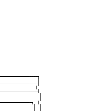
───────────────────┐

                   │

───────────────────┤

]                 │

───────────────────┤

                    │

                    │

────────────────┐  │

                 │  │

                 │  │
