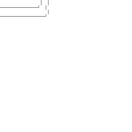
                 │  │

────────────────┘  │

                    │

───────────────────┘
