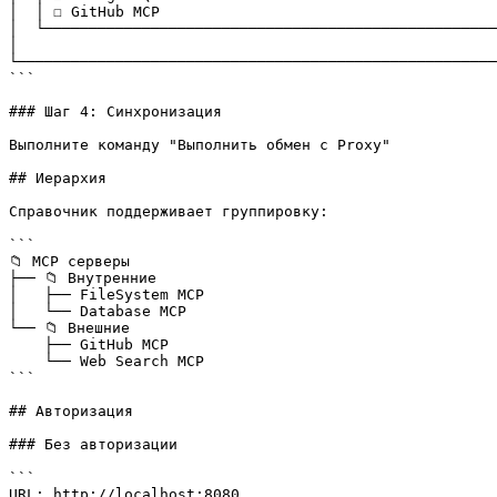
│  │ ☐ GitHub MCP                                      
│  └───────────────────────────────────────────────────
│                                                      
└──────────────────────────────────────────────────────
```

### Шаг 4: Синхронизация

Выполните команду "Выполнить обмен с Proxy"

## Иерархия

Справочник поддерживает группировку:

```

📁 MCP серверы

├── 📁 Внутренние

│   ├── FileSystem MCP

│   └── Database MCP

└── 📁 Внешние

    ├── GitHub MCP

    └── Web Search MCP

```

## Авторизация

### Без авторизации

```

URL: http://localhost:8080
