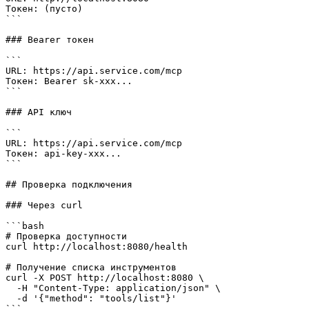
Токен: (пусто)

```

### Bearer токен

```

URL: https://api.service.com/mcp

Токен: Bearer sk-xxx...

```

### API ключ

```

URL: https://api.service.com/mcp

Токен: api-key-xxx...

```

## Проверка подключения

### Через curl

```bash

# Проверка доступности

curl http://localhost:8080/health

# Получение списка инструментов

curl -X POST http://localhost:8080 \

  -H "Content-Type: application/json" \

  -d '{"method": "tools/list"}'

```
