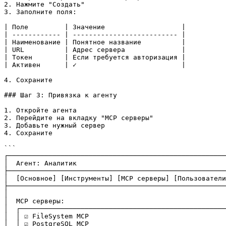
2. Нажмите "Создать"

3. Заполните поля:

| Поле         | Значение                   |

| ------------ | -------------------------- |

| Наименование | Понятное название          |

| URL          | Адрес сервера              |

| Токен        | Если требуется авторизация |

| Активен      | ✓                          |

4. Сохраните

### Шаг 3: Привязка к агенту

1. Откройте агента

2. Перейдите на вкладку "MCP серверы"

3. Добавьте нужный сервер

4. Сохраните

```

┌──────────────────────────────────────────────────────
│  Агент: Аналитик                                     
├──────────────────────────────────────────────────────
│  [Основное] [Инструменты] [MCP серверы] [Пользователи
├──────────────────────────────────────────────────────
│                                                      
│  MCP серверы:                                        
│  ┌───────────────────────────────────────────────────
│  │ ☑ FileSystem MCP                                  
│  │ ☑ PostgreSQL MCP                                  