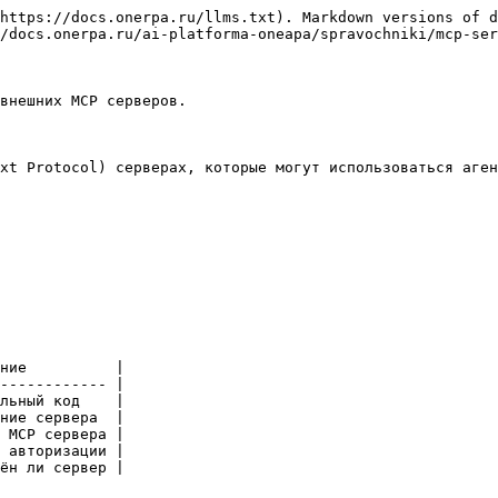
https://docs.onerpa.ru/llms.txt). Markdown versions of d
/docs.onerpa.ru/ai-platforma-oneapa/spravochniki/mcp-ser
внешних MCP серверов.

xt Protocol) серверах, которые могут использоваться аген
ние          |

------------ |

льный код    |

ние сервера  |

 MCP сервера |

 авторизации |

ён ли сервер |
