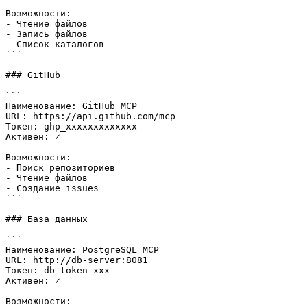
Возможности:

- Чтение файлов

- Запись файлов

- Список каталогов

```

### GitHub

```

Наименование: GitHub MCP

URL: https://api.github.com/mcp

Токен: ghp_xxxxxxxxxxxxx

Активен: ✓

Возможности:

- Поиск репозиториев

- Чтение файлов

- Создание issues

```

### База данных

```

Наименование: PostgreSQL MCP

URL: http://db-server:8081

Токен: db_token_xxx

Активен: ✓

Возможности:
